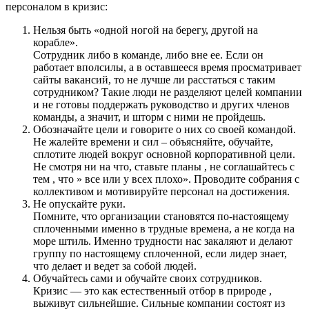
персоналом в кризис:
Нельзя быть «одной ногой на берегу, другой на
корабле».
Сотрудник либо в команде, либо вне ее. Если он
работает вполсилы, а в оставшееся время просматривает
сайты вакансий, то не лучше ли расстаться с таким
сотрудником? Такие люди не разделяют целей компании
и не готовы поддержать руководство и других членов
команды, а значит, и шторм с ними не пройдешь.
Обозначайте цели и говорите о них со своей командой.
Не жалейте времени и сил – объясняйте, обучайте,
сплотите людей вокруг основной корпоративной цели.
Не смотря ни на что, ставьте планы , не соглашайтесь с
тем , что » все или у всех плохо». Проводите собрания с
коллективом и мотивируйте персонал на достижения.
Не опускайте руки.
Помните, что организации становятся по-настоящему
сплоченными именно в трудные времена, а не когда на
море штиль. Именно трудности нас закаляют и делают
группу по настоящему сплоченной, если лидер знает,
что делает и ведет за собой людей.
Обучайтесь сами и обучайте своих сотрудников.
Кризис — это как естественный отбор в природе ,
выживут сильнейшие. Сильные компании состоят из