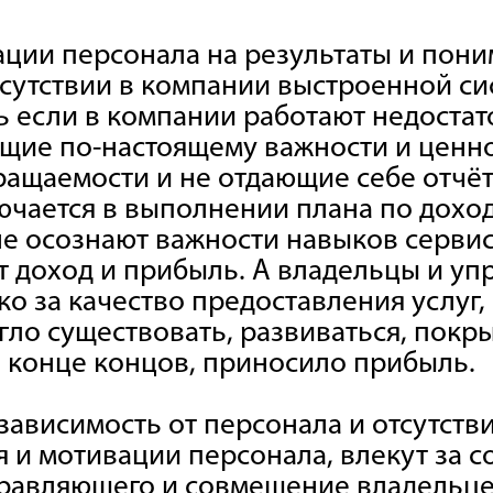
ции персонала на результаты и пони
тсутствии в компании выстроенной си
ь если в компании работают недоста
щие по-настоящему важности и ценно
ращаемости и не отдающие себе отчёт
ючается в выполнении плана по доход
е осознают важности навыков сервис
ет доход и прибыль. А владельцы и у
о за качество предоставления услуг, 
ло существовать, развиваться, покры
 конце концов, приносило прибыль.
зависимость от персонала и отсутств
 и мотивации персонала, влекут за с
равляющего и совмещение владельце