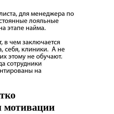
алиста, для менеджера по
остоянные лояльные
на этапе найма.
, в чем заключается
 себя, клиники. А не
их этому не обучают.
да сотрудники
ентированы на
етко
и мотивации