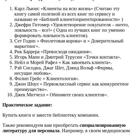
Карл Льюис «Клиенты на всю жизнь» (Считаю эту
книгу самой полезной из всех книг по сервису и
называю ее «Библией клиентоориентированности» )
Джефри Гитомер «Удовлетворение покупателя – ничто,
лояльность – все!» ( Одна из лучших книг по умению
формировать лояльность клиентов).
Сет Годин « Фиолетовая корова» и « Доверительный
маркетинг».
Рик Баррера «Превосходя ожидания».
Игорь Манн и Дмитрий Турусин «Точки контакта».
Нейл и Морей Рафел « Как завоевать клиента».
Рэй Сисодиа, Джаг Шет, Дэвид Вольф «Фирмы,
несущие любовь».
Филип Грейс « Клиентология».
Джон Шоул « Первоклассный сервис как конкурентное
преимущество».
Джек Митчелл « Обнимите своих клиентов».
Практическое задание:
Купить книги и завести библиотеку компании.
​Также рекомендуем вам приобретать
специализированную
литературу для персонала
. Например, в своем медицинском