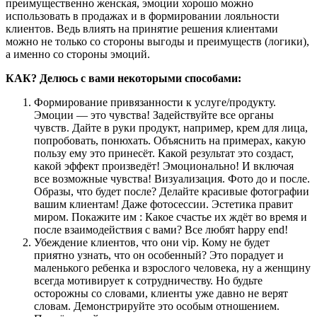
преимущественно женская, эмоции хорошо можно
использовать в продажах и в формировании лояльности
клиентов. Ведь влиять на принятие решения клиентами
можно не только со стороны выгоды и преимуществ (логики),
а именно со стороны эмоций.
КАК? Делюсь с вами некоторыми способами:
Формирование привязанности к услуге/продукту.
Эмоции — это чувства! Задействуйте все органы
чувств. Дайте в руки продукт, например, крем для лица,
попробовать, понюхать. Объяснить на примерах, какую
пользу ему это принесёт. Какой результат это создаст,
какой эффект произведёт! Эмоционально! И включая
все возможные чувства! Визуализация. Фото до и после.
Образы, что будет после? Делайте красивые фотографии
вашим клиентам! Даже фотосессии. Эстетика правит
миром. Покажите им : Какое счастье их ждёт во время и
после взаимодействия с вами? Все любят happy end!
Убеждение клиентов, что они vip. Кому не будет
приятно узнать, что он особенный? Это порадует и
маленького ребенка и взрослого человека, ну а женщину
всегда мотивирует к сотрудничеству. Но будьте
осторожны со словами, клиенты уже давно не верят
словам. Демонстрируйте это особым отношением.