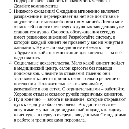
Подчёркивайте важность и значимость человека.
Делайте комплименты.
Никакого ожидания! Ожидание мгновенно включает
раздражение и перечеркивает на нет все позитивные
ощущения от взаимодействия с компанией. Лично мне
от мыслей о долгих очередях в душных заведениях уже
становится дурно. Скорость обслуживания сегодня
имеет решающее значение! Разработайте систему, в
которой каждый клиент не проведёт у вас ни минуты в
ожидании. Ну а если ожидания не избежать – не
забудьте о какой-то компенсации для клиента — за всё
надо платить.
Социальные доказательства. Мало какой клиент пойдет
в медицинский центр, салон красоты без помощи
поисковиков. Следите за отзывами! Именно они
заставляют клиента принять окончательно решение о
посещении. Положительные – вывешивайте,
размещайте в соц.сетях. С отрицательными – работайте.
Хорошие отзывы создают ручеёк первичных клиентов.
Ну и конечно — забота и внимание, которые открывают
путь к сердцу любого человека. Это достигается не
лозунгами » у нас индивидуальный подход к каждому
клиенту», а в первую очередь, введёнными Стандартами
в работе и тренировками персонала.