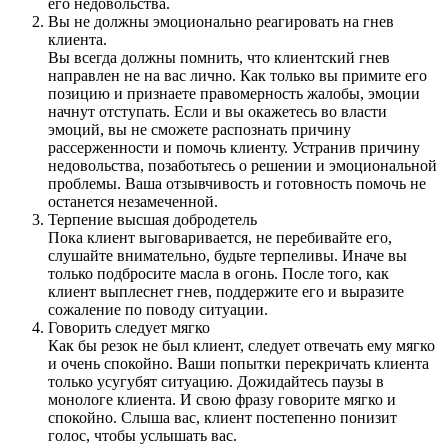
его недовольства.
Вы не должны эмоционально реагировать на гнев
клиента.
Вы всегда должны помнить, что клиентский гнев
направлен не на вас лично. Как только вы примите его
позицию и признаете правомерность жалобы, эмоции
начнут отступать. Если и вы окажетесь во власти
эмоций, вы не сможете распознать причину
рассерженности и помочь клиенту. Устранив причину
недовольства, позаботьтесь о решении и эмоциональной
проблемы. Ваша отзывчивость и готовность помочь не
останется незамеченной.
Терпение высшая добродетель
Пока клиент выговаривается, не перебивайте его,
слушайте внимательно, будьте терпеливы. Иначе вы
только подбросите масла в огонь. После того, как
клиент выплеснет гнев, поддержите его и выразите
сожаление по поводу ситуации.
Говорить следует мягко
Как бы резок не был клиент, следует отвечать ему мягко
и очень спокойно. Ваши попытки перекричать клиента
только усугубят ситуацию. Дожидайтесь паузы в
монологе клиента. И свою фразу говорите мягко и
спокойно. Слыша вас, клиент постепенно понизит
голос, чтобы услышать вас.