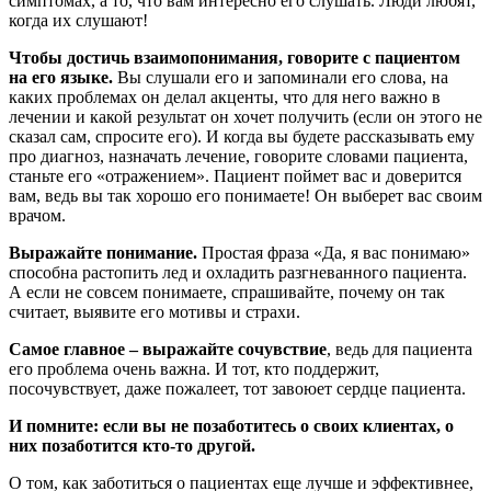
симптомах, а то, что вам интересно его слушать. Люди любят,
когда их слушают!
Чтобы достичь взаимопонимания, говорите с пациентом
на его языке.
Вы слушали его и запоминали его слова, на
каких проблемах он делал акценты, что для него важно в
лечении и какой результат он хочет получить (если он этого не
сказал сам, спросите его). И когда вы будете рассказывать ему
про диагноз, назначать лечение, говорите словами пациента,
станьте его «отражением». Пациент поймет вас и доверится
вам, ведь вы так хорошо его понимаете! Он выберет вас своим
врачом.
Выражайте понимание.
Простая фраза «Да, я вас понимаю»
способна растопить лед и охладить разгневанного пациента.
А если не совсем понимаете, спрашивайте, почему он так
считает, выявите его мотивы и страхи.
Самое главное – выражайте сочувствие
, ведь для пациента
его проблема очень важна. И тот, кто поддержит,
посочувствует, даже пожалеет, тот завоюет сердце пациента.
И помните: если вы не позаботитесь о своих клиентах, о
них позаботится кто-то другой.
О том, как заботиться о пациентах еще лучше и эффективнее,