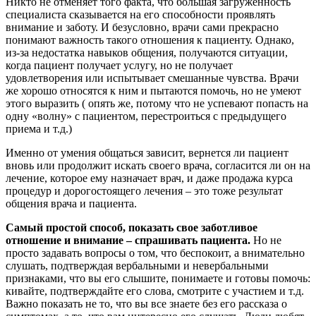
Никто не отменяет того факта, что большая загруженность
специалиста сказывается на его способности проявлять
внимание и заботу. И безусловно, врачи сами прекрасно
понимают важность такого отношения к пациенту. Однако,
из-за недостатка навыков общения, получаются ситуации,
когда пациент получает услугу, но не получает
удовлетворения или испытывает смешанные чувства. Врачи
же хорошо относятся к ним и пытаются помочь, но не умеют
этого выразить ( опять же, потому что не успевают попасть на
одну «волну» с пациентом, перестроиться с предыдущего
приема и т.д.)
Именно от умения общаться зависит, вернется ли пациент
вновь или продолжит искать своего врача, согласится ли он на
лечение, которое ему назначает врач, и даже продажа курса
процедур и дорогостоящего лечения – это тоже результат
общения врача и пациента.
Самый простой способ, показать свое заботливое
отношение и внимание – спрашивать пациента.
Но не
просто задавать вопросы о том, что беспокоит, а внимательно
слушать, подтверждая вербальными и невербальными
признаками, что вы его слышите, понимаете и готовы помочь:
кивайте, подтверждайте его слова, смотрите с участием и т.д.
Важно показать не то, что вы все знаете без его рассказа о