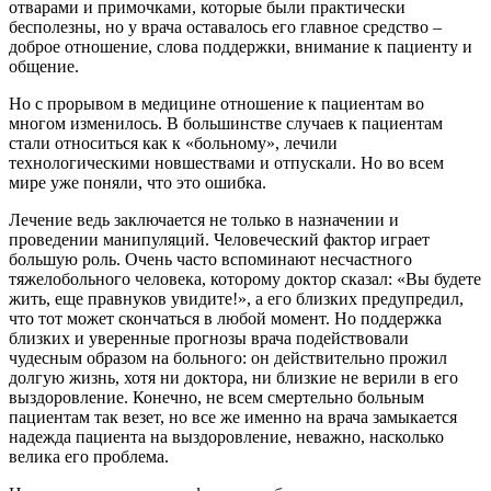
отварами и примочками, которые были практически
бесполезны, но у врача оставалось его главное средство –
доброе отношение, слова поддержки, внимание к пациенту и
общение.
Но с прорывом в медицине отношение к пациентам во
многом изменилось. В большинстве случаев к пациентам
стали относиться как к «больному», лечили
технологическими новшествами и отпускали. Но во всем
мире уже поняли, что это ошибка.
Лечение ведь заключается не только в назначении и
проведении манипуляций. Человеческий фактор играет
большую роль. Очень часто вспоминают несчастного
тяжелобольного человека, которому доктор сказал: «Вы будете
жить, еще правнуков увидите!», а его близких предупредил,
что тот может скончаться в любой момент. Но поддержка
близких и уверенные прогнозы врача подействовали
чудесным образом на больного: он действительно прожил
долгую жизнь, хотя ни доктора, ни близкие не верили в его
выздоровление. Конечно, не всем смертельно больным
пациентам так везет, но все же именно на врача замыкается
надежда пациента на выздоровление, неважно, насколько
велика его проблема.