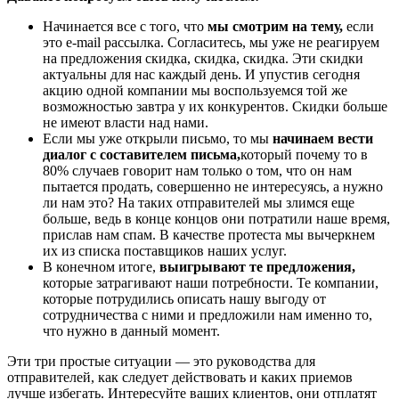
Начинается все с того, что
мы смотрим на тему,
если
это e-mail рассылка. Согласитесь, мы уже не реагируем
на предложения скидка, скидка, скидка. Эти скидки
актуальны для нас каждый день. И упустив сегодня
акцию одной компании мы воспользуемся той же
возможностью завтра у их конкурентов. Скидки больше
не имеют власти над нами.
Если мы уже открыли письмо, то мы
начинаем вести
диалог с составителем письма,
который почему то в
80% случаев говорит нам только о том, что он нам
пытается продать, совершенно не интересуясь, а нужно
ли нам это? На таких отправителей мы злимся еще
больше, ведь в конце концов они потратили наше время,
прислав нам спам. В качестве протеста мы вычеркнем
их из списка поставщиков наших услуг.
В конечном итоге,
выигрывают те предложения,
которые затрагивают наши потребности. Те компании,
которые потрудились описать нашу выгоду от
сотрудничества с ними и предложили нам именно то,
что нужно в данный момент.
Эти три простые ситуации — это руководства для
отправителей, как следует действовать и каких приемов
лучше избегать. Интересуйте ваших клиентов, они отплатят