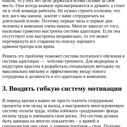
нашли, то у них нет цели держаться всеми силами за свое
место. Они всегда вначале присматриваются и думают, а стоит
ли в этой команде работать. Не нужно строить иллюзии, что
все, кого мы наняли, захотят с вами сотрудничать на
длительной основе. Поэтому, первые часы и первые дни
человека в компании очень важны. Многое зависит от того,
насколько грамотно выстроена система адаптации. Если она
отсутствует или выстроена неправильно, то это может
перечеркнуть все старания по поиску хорошего
администратора или врача.
Решить эту проблему поможет система поэтапного обучения и
система адаптации — welcome-тренинги. Для медицины и
индустрии красоты я разработала специальную методику по
максимально мягкому и эффективному вводу нового
сотрудника в должность и его адаптации в компании.
3. Вводить гибкую систему мотивации
В период кризиса важно не просто платить сотрудникам
проценты или оклад за выход, а выстраивать многоуровневую
систему оплаты труда, чтобы избежать «раздувания» фонда
оплаты труда и уменьшать свои риски. Эта система должна
быть завязана на многих показателях – у врачей и
специалистов они свои, у администраторов – свои. Поэтому,