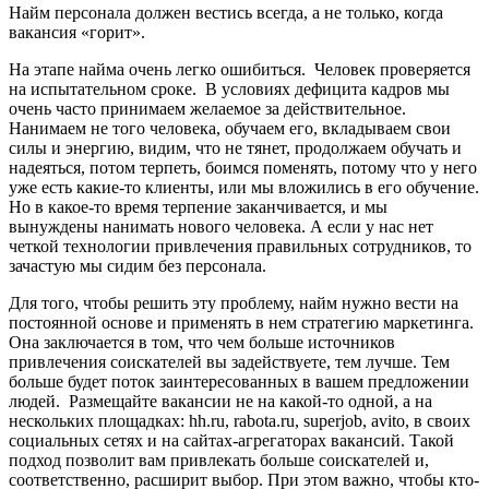
Найм персонала должен вестись всегда, а не только, когда
вакансия «горит».
На этапе найма очень легко ошибиться. Человек проверяется
на испытательном сроке. В условиях дефицита кадров мы
очень часто принимаем желаемое за действительное.
Нанимаем не того человека, обучаем его, вкладываем свои
силы и энергию, видим, что не тянет, продолжаем обучать и
надеяться, потом терпеть, боимся поменять, потому что у него
уже есть какие-то клиенты, или мы вложились в его обучение.
Но в какое-то время терпение заканчивается, и мы
вынуждены нанимать нового человека. А если у нас нет
четкой технологии привлечения правильных сотрудников, то
зачастую мы сидим без персонала.
Для того, чтобы решить эту проблему, найм нужно вести на
постоянной основе и применять в нем стратегию маркетинга.
Она заключается в том, что чем больше источников
привлечения соискателей вы задействуете, тем лучше. Тем
больше будет поток заинтересованных в вашем предложении
людей. Размещайте вакансии не на какой-то одной, а на
нескольких площадках: hh.ru, rabota.ru, superjob, avito, в своих
социальных сетях и на сайтах-агрегаторах вакансий. Такой
подход позволит вам привлекать больше соискателей и,
соответственно, расширит выбор. При этом важно, чтобы кто-