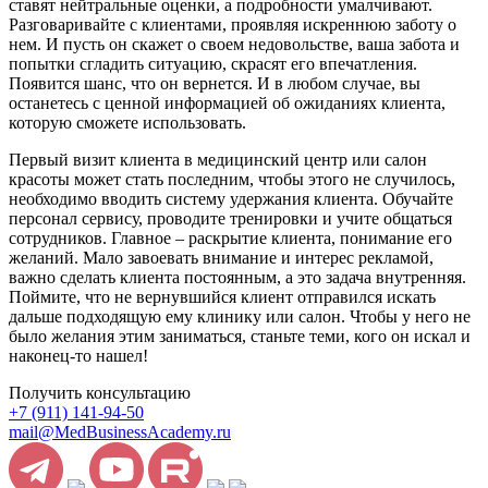
ставят нейтральные оценки, а подробности умалчивают.
Разговаривайте с клиентами, проявляя искреннюю заботу о
нем. И пусть он скажет о своем недовольстве, ваша забота и
попытки сгладить ситуацию, скрасят его впечатления.
Появится шанс, что он вернется. И в любом случае, вы
останетесь с ценной информацией об ожиданиях клиента,
которую сможете использовать.
Первый визит клиента в медицинский центр или салон
красоты может стать последним, чтобы этого не случилось,
необходимо вводить систему удержания клиента. Обучайте
персонал сервису, проводите тренировки и учите общаться
сотрудников. Главное – раскрытие клиента, понимание его
желаний. Мало завоевать внимание и интерес рекламой,
важно сделать клиента постоянным, а это задача внутренняя.
Поймите, что не вернувшийся клиент отправился искать
дальше подходящую ему клинику или салон. Чтобы у него не
было желания этим заниматься, станьте теми, кого он искал и
наконец-то нашел!
Получить консультацию
+7 (911) 141-94-50
mail@MedBusinessAcademy.ru