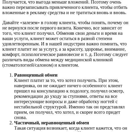
Получается, что выгода меньше вложений. Поэтому очень
важно перезаписывать привлеченного клиента, чтобы отбить
вложенные в рекламу средства и не тратиться вновь и вновь.
Давайте «залезем» в голову клиента, чтобы понять, почему он
не вернулся после первого визита. Конечно, все зависит от
того, что клиент получил. Обменяв свои деньги и время на
ваши услуги, клиент может остаться в разной степени
удовлетворенным. И в нашей индустрии важно помнить, что
клиент платит не за услугу, а за красоту, здоровье, внимание,
комфорт, психологическое равновесие и т. д. Поэтому следует
различать виды обмена между медицинской клиникой
(стоматологией/салоном) и клиентом.
Равноценный обмен
Клиент платит за то, что хотел получить. При этом,
наверняка, он не ожидает ничего особенного: клиент
пришел на консультацию к подологу, получил осмотр,
рекомендации до уходу за ступнями, ответы на все
интересующие вопросы и даже обработку ногтей с
нестабильной структурой. Именно так он представлял
прием, он получил, что хотел, и скорее всего придет
снова.
Частичный, неравноценный обмен
Такая ситуация возникает, когда клиент кажется, что он