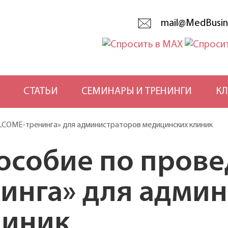
mail@MedBusin
СТАТЬИ
СЕМИНАРЫ И ТРЕНИНГИ
КЛ
LCOME-тренинга» для администраторов медицинских клиник
особие по пров
инга» для админ
линик