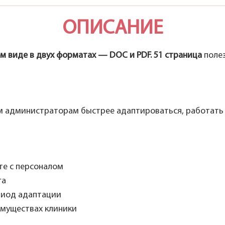
ОПИСАНИЕ
м виде в двух форматах — DOC и PDF.
51 страница
полез
м администраторам быстрее адаптироваться, работать 
те с персоналом
га
риод адаптации
имуществах клиники