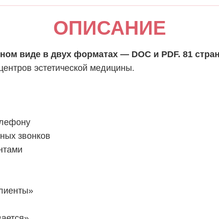
ОПИСАНИЕ
ном виде в двух форматах — DOC и PDF.
81 стра
центров эстетической медицины.
елефону
ных звонков
нтами
клиенты»
вается»